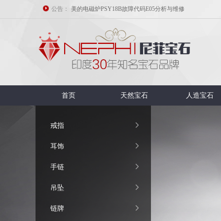
公告：
美的电磁炉PSY18B故障代码E05分析与维修
电磁炉的原理与维修
修电磁炉常用的假负载和保护措施
修电磁炉常用的假负载和保护措施
电磁炉指示灯亮报警不加热或断续加热的维修
了解LM339快捷维修美的电磁炉
首页
天然宝石
人造宝石

戒指

耳饰

手链

吊坠

链牌