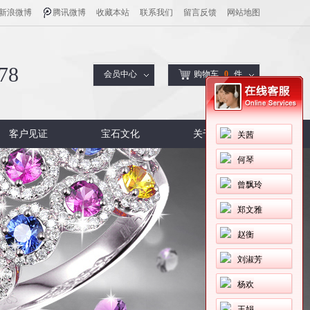
新浪微博
腾讯微博
收藏本站
联系我们
留言反馈
网站地图
78
会员中心
购物车
0
件
客户见证
宝石文化
关于尼菲
关茜
何琴
曾飘玲
郑文雅
赵衡
刘淑芳
杨欢
王娟