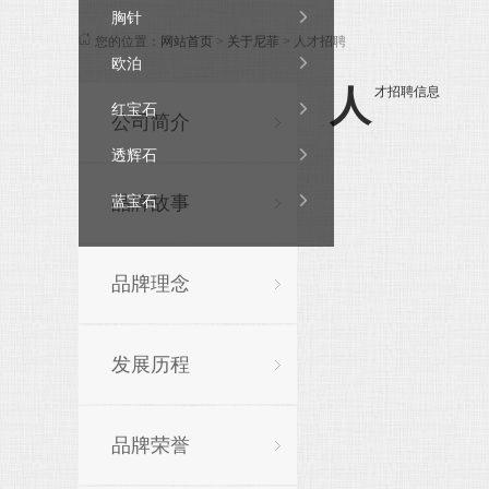

胸针
您的位置：
网站首页
>
关于尼菲
> 人才招聘

欧泊
人才招聘信息

红宝石
公司简介

透辉石
品牌故事

蓝宝石
品牌理念
发展历程
品牌荣誉