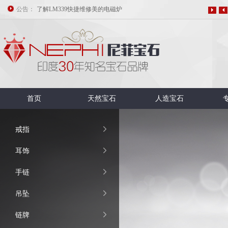
公告：
了解LM339快捷维修美的电磁炉
美的电磁炉PSY18B故障代码E05分析与维修
电磁炉的原理与维修
修电磁炉常用的假负载和保护措施
修电磁炉常用的假负载和保护措施
电磁炉指示灯亮报警不加热或断续加热的维修
首页
天然宝石
人造宝石

戒指

耳饰

手链

吊坠

链牌