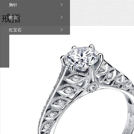

胸针
戒指

欧泊

红宝石

透辉石

蓝宝石