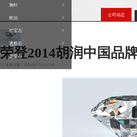

胸针
公司动态

欧泊

红宝石

透辉石
荣登2014胡润中国品

蓝宝石
发布日期：2014-09-25 11:23:40